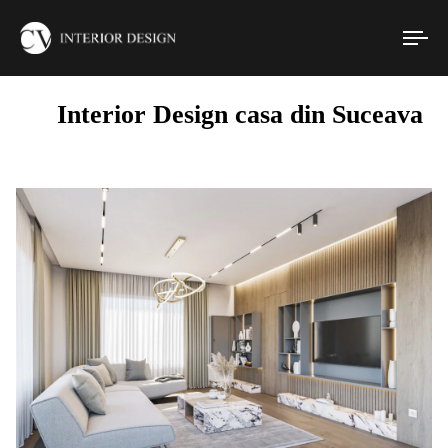
To
nav
Interior Design casa din Suceava