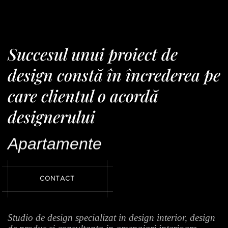
Succesul unui proiect de
design constă în încrederea pe
care clientul o acordă
designerului
Apartamente
C
O
N
T
A
C
T
Studio de design specializat in design interior, design