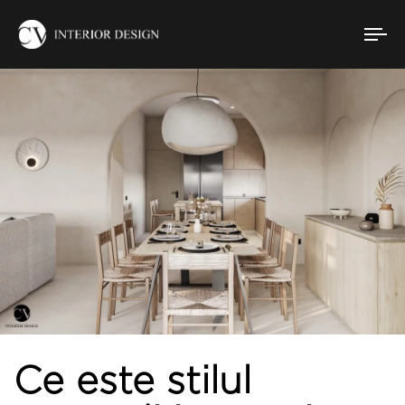
To
nav
Ce este stilul