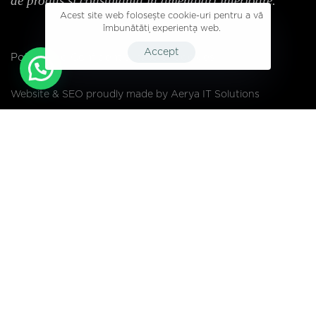
de produs si consultanta in amenajari interioare.
Acest site web folosește cookie-uri pentru a vă
îmbunătăți experiența web.
Accept
Politica de Confidentialitate si Cookies
Website & SEO proudly made by
Aerya IT Solutions
Copyright @ 2026 CVDesign. All rights reserved.